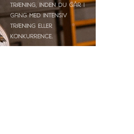
træning, inden du går i
gang med intensiv
træning eller
konkurrence.
Gradvis progression
OG EKSPONERING:
Øg
træningsintensiteten
gradvist for at give
din krop tid til at
tilpasse sig.
Korrekt udstyr:
Brug