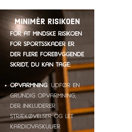
MinimÈr RISIKOEN
For at mindske risikoen
for sportsskader er
der flere forebyggende
skridt, du kan tage:
Opvarmning
: Udfør en
grundig opvarmning,
der inkluderer
strækøvelser og let
kardiovaskulær