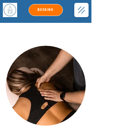
Booking
SKULDER-smerter