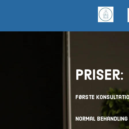
WINTHER fysio
Priser:
Første konsultatio
Norm
al behandling 