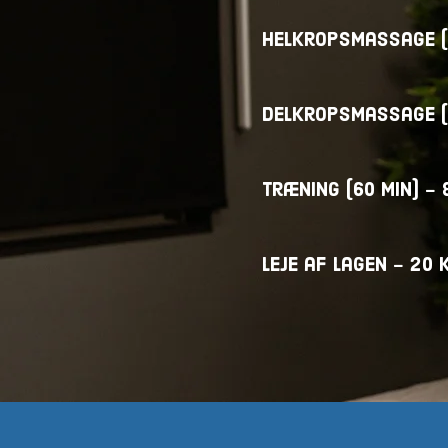
helkropsmassage (6
Delkropsmassage (3
Træning (60 min) - 
Leje af lagen -
20 k