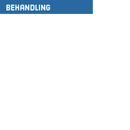
behandling
Behandlingen af ankel smerter
afhænger af årsagen og
sværhedsgraden af smerten.
Det kan inkludere:
POLICE-METODEN
Hvile
Is
Kompression
Elevation (Foden over
hjertehøjde)
Manuel fysioterapi
Medicin for smertelindring
Visse tilfælde kirurgi