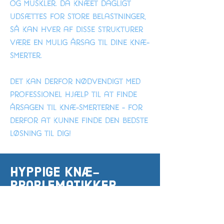
og muskler. Da knæet dagligt
udsættes for store belastninger,
så kan hver af disse strukturer
være en mulig årsag til dine knæ-
smerter.
Det kan derfor nødvendigt med
professionel hjælp til at finde
årsagen til knæ-smerterne - for
derfor at kunne finde den bedste
løsning til dig!
HYPPIGE KNÆ-
problematikker
Overbelastning
Korsbåndsskader (ACL og PCL)